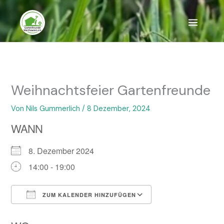
Zum
Inhalt
springen
Weihnachtsfeier Gartenfreunde
Von
Nils Gummerlich
/
8 Dezember, 2024
WANN
8. Dezember 2024
14:00 - 19:00
ZUM KALENDER HINZUFÜGEN
ICS herunterladen
Google Kalender